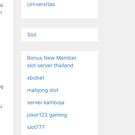
Universitas
a.
n
Slot
Bonus New Member
slot server thailand
sbobet
ng
mahjong slot
server kamboja
u
joker123 gaming
slot777